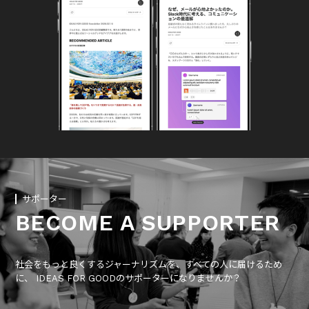
サポーター
BECOME A SUPPORTER
社会をもっと良くするジャーナリズムを、すべての人に届けるため
に、 IDEAS FOR GOODのサポーターになりませんか？