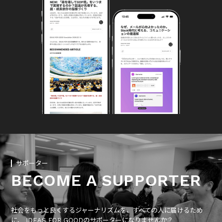
サポーター
BECOME A SUPPORTER
社会をもっと良くするジャーナリズムを、すべての人に届けるため
に、 IDEAS FOR GOODのサポーターになりませんか？