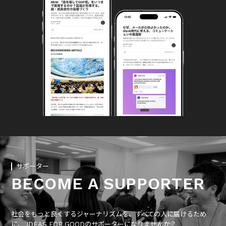
サポーター
BECOME A SUPPORTER
社会をもっと良くするジャーナリズムを、すべての人に届けるため
に、 IDEAS FOR GOODのサポーターになりませんか？