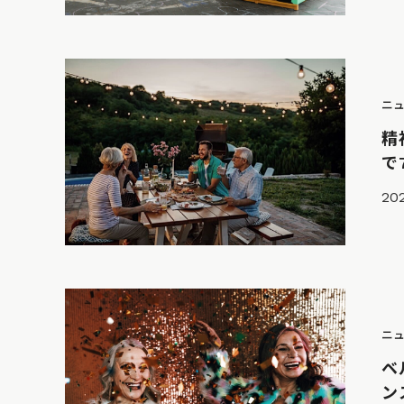
ニ
精
で
20
ニ
ベ
ン