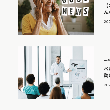
【
ん
202
ニ
ベ
動
20