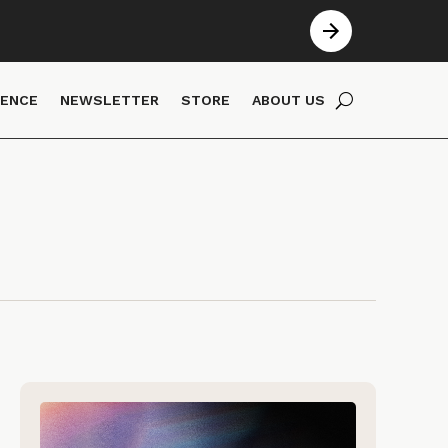
IENCE
NEWSLETTER
STORE
ABOUT US