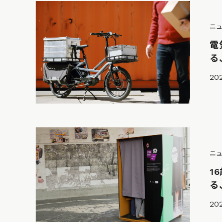
ニ
電
る
20
ニ
1
る
202