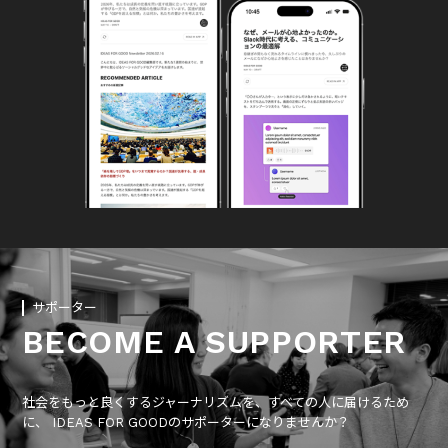
サポーター
BECOME A SUPPORTER
社会をもっと良くするジャーナリズムを、すべての人に届けるため
に、 IDEAS FOR GOODのサポーターになりませんか？