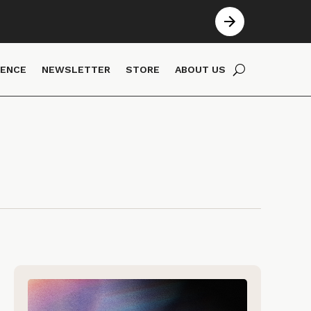
IENCE
NEWSLETTER
STORE
ABOUT US