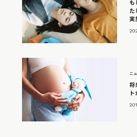
も
た
実
20
ニ
将
ト
201