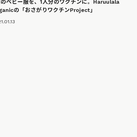
枚のベビー服を、1人分のワクチンに。Haruulala
rganicの「おさがりワクチンProject」
1.01.13