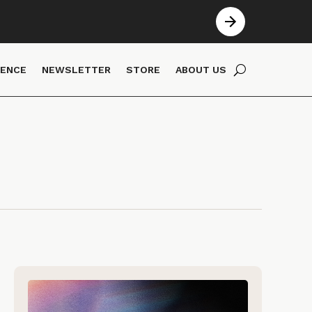
IENCE
NEWSLETTER
STORE
ABOUT US