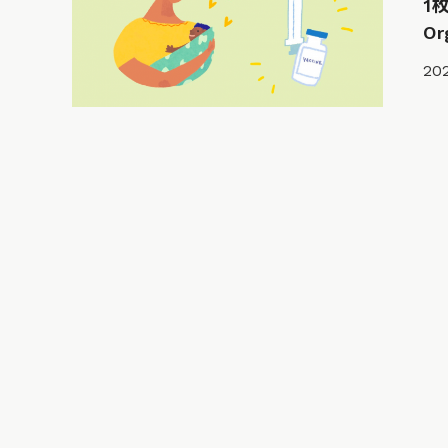
1
O
202