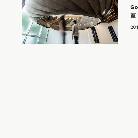
G
室
201