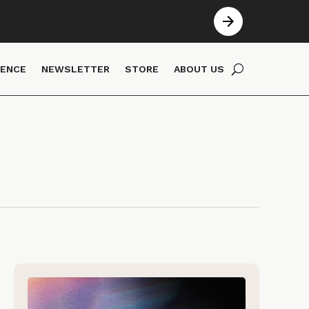
IENCE
NEWSLETTER
STORE
ABOUT US