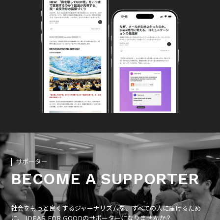
サポーター
BECOME A SUPPORTER
社会をもっと良くするジャーナリズムを、すべての人に届けるため
に、 IDEAS FOR GOODのサポーターになりませんか？