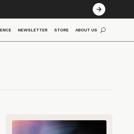
IENCE
NEWSLETTER
STORE
ABOUT US