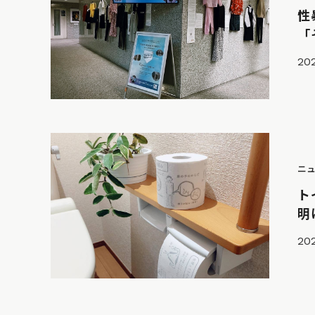
性
「
202
ニ
ト
明
20