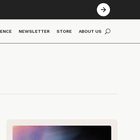
IENCE
NEWSLETTER
STORE
ABOUT US