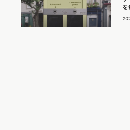
を
202