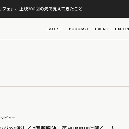
フェ』、上映300回の先で見えてきたこと
LATEST
PODCAST
EVENT
EXPER
ンタビュー
ッジで”楽しく”問題解決。英HUBBUBに聞く、人