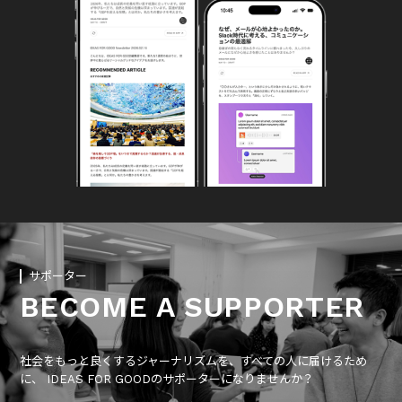
サポーター
BECOME A SUPPORTER
社会をもっと良くするジャーナリズムを、すべての人に届けるため
に、 IDEAS FOR GOODのサポーターになりませんか？