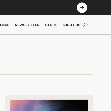
IENCE
NEWSLETTER
STORE
ABOUT US