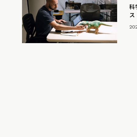
科
ス
202