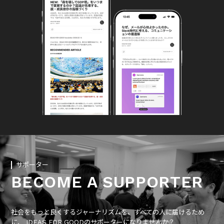
サポーター
BECOME A SUPPORTER
社会をもっと良くするジャーナリズムを、すべての人に届けるため
に、 IDEAS FOR GOODのサポーターになりませんか？