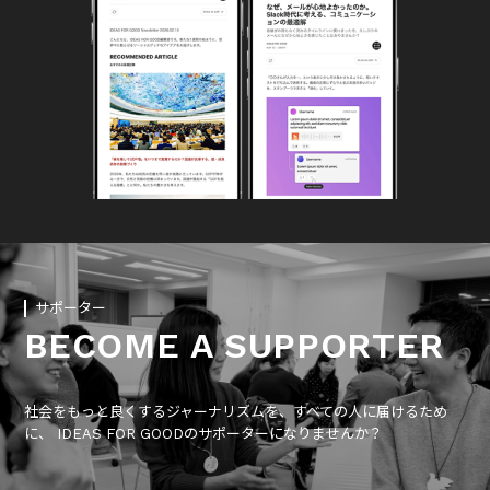
サポーター
BECOME A SUPPORTER
社会をもっと良くするジャーナリズムを、すべての人に届けるため
に、 IDEAS FOR GOODのサポーターになりませんか？