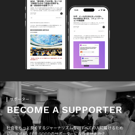
サポーター
BECOME A SUPPORTER
社会をもっと良くするジャーナリズムを、すべての人に届けるため
に、 IDEAS FOR GOODのサポーターになりませんか？