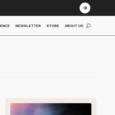
IENCE
NEWSLETTER
STORE
ABOUT US