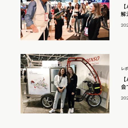
【
解
20
レ
【
会
20