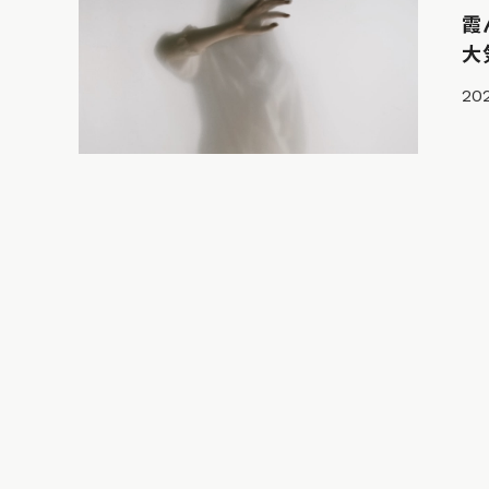
霞
大
202