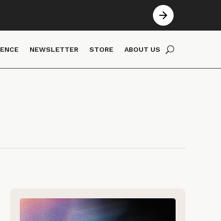
IENCE
NEWSLETTER
STORE
ABOUT US