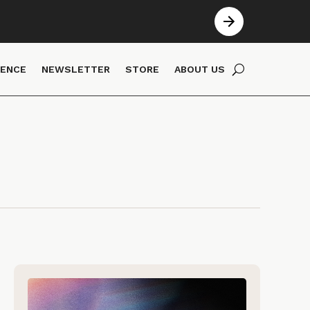
IENCE
NEWSLETTER
STORE
ABOUT US