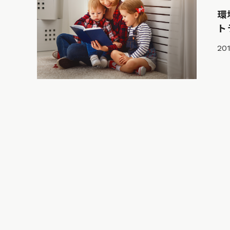
環
ト
201