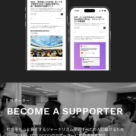
サポーター
BECOME A SUPPORTER
社会をもっと良くするジャーナリズムを、すべての人に届けるため
に、 IDEAS FOR GOODのサポーターになりませんか？