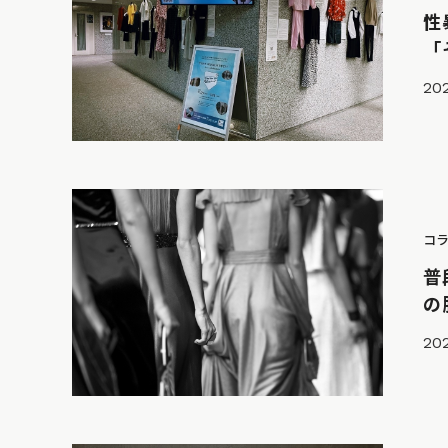
性
「
202
コ
普
の
20