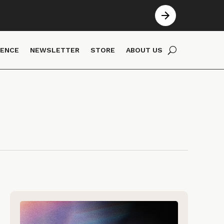
IENCE
NEWSLETTER
STORE
ABOUT US