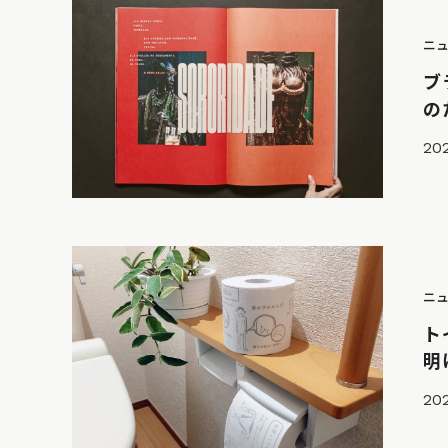
ニ
ブ
の
20
ニ
ト
明
20