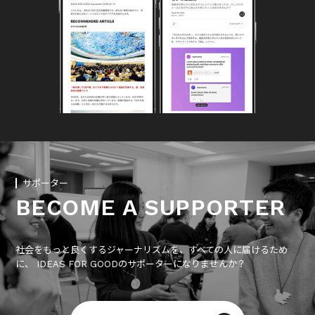
サポーター
BECOME A SUPPORTER
社会をもっと良くするジャーナリズムを、すべての人に届けるため
に、 IDEAS FOR GOODのサポーターになりませんか？