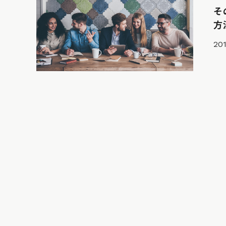
そ
方
201