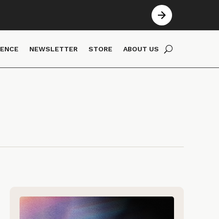
IENCE
NEWSLETTER
STORE
ABOUT US