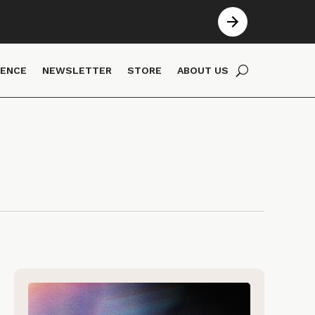
IENCE
NEWSLETTER
STORE
ABOUT US