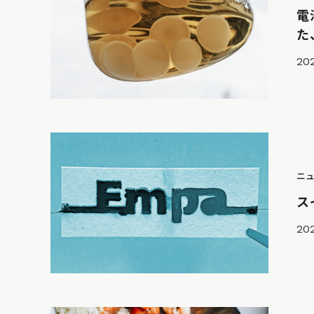
電
た
20
ニ
ス
202