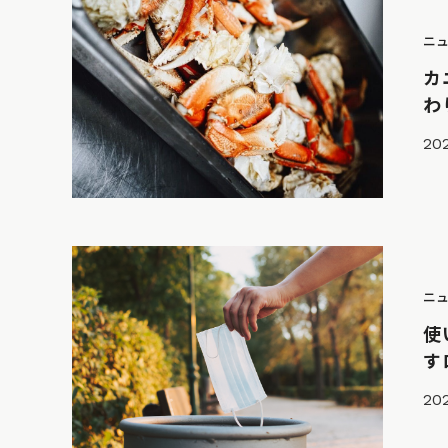
ニ
カ
わ
202
ニ
使
す
20