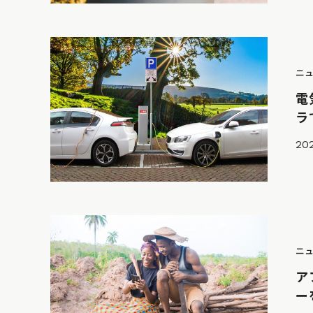
ニ
電
ラ
20
ニ
ア
ー