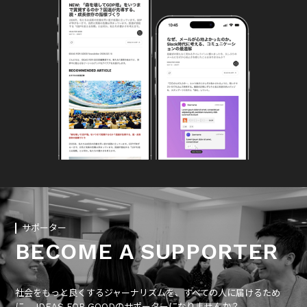
サポーター
BECOME A SUPPORTER
社会をもっと良くするジャーナリズムを、すべての人に届けるため
に、 IDEAS FOR GOODのサポーターになりませんか？