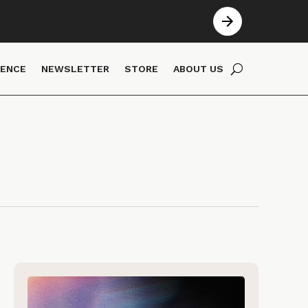
IENCE
NEWSLETTER
STORE
ABOUT US