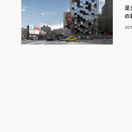
足
の
201