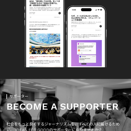
サポーター
BECOME A SUPPORTER
社会をもっと良くするジャーナリズムを、すべての人に届けるため
に、 IDEAS FOR GOODのサポーターになりませんか？