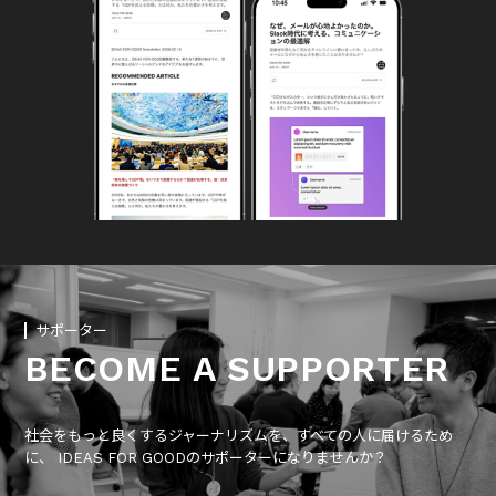
サポーター
BECOME A SUPPORTER
社会をもっと良くするジャーナリズムを、すべての人に届けるため
に、 IDEAS FOR GOODのサポーターになりませんか？