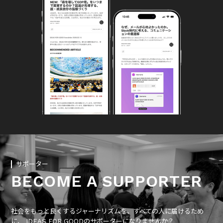
サポーター
BECOME A SUPPORTER
社会をもっと良くするジャーナリズムを、すべての人に届けるため
に、 IDEAS FOR GOODのサポーターになりませんか？