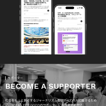
サポーター
BECOME A SUPPORTER
社会をもっと良くするジャーナリズムを、すべての人に届けるため
に、 IDEAS FOR GOODのサポーターになりませんか？