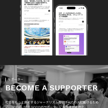
サポーター
BECOME A SUPPORTER
社会をもっと良くするジャーナリズムを、すべての人に届けるため
に、 IDEAS FOR GOODのサポーターになりませんか？