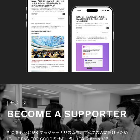
サポーター
BECOME A SUPPORTER
社会をもっと良くするジャーナリズムを、すべての人に届けるため
に、 IDEAS FOR GOODのサポーターになりませんか？