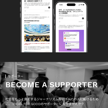
サポーター
BECOME A SUPPORTER
社会をもっと良くするジャーナリズムを、すべての人に届けるため
に、 IDEAS FOR GOODのサポーターになりませんか？