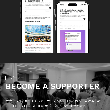
サポーター
BECOME A SUPPORTER
社会をもっと良くするジャーナリズムを、すべての人に届けるため
に、 IDEAS FOR GOODのサポーターになりませんか？