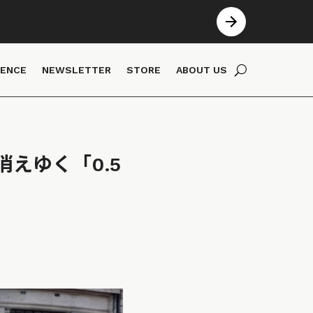
IENCE
NEWSLETTER
STORE
ABOUT US
えゆく「0.5