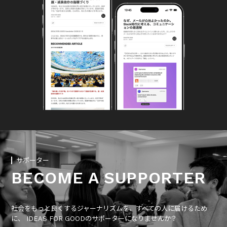
サポーター
BECOME A SUPPORTER
社会をもっと良くするジャーナリズムを、すべての人に届けるため
に、 IDEAS FOR GOODのサポーターになりませんか？