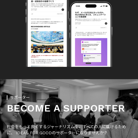
サポーター
BECOME A SUPPORTER
社会をもっと良くするジャーナリズムを、すべての人に届けるため
に、 IDEAS FOR GOODのサポーターになりませんか？