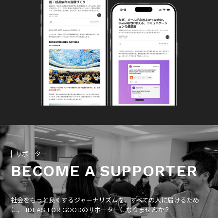
サポーター
BECOME A SUPPORTER
社会をもっと良くするジャーナリズムを、すべての人に届けるため
に、 IDEAS FOR GOODのサポーターになりませんか？