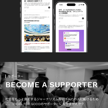
サポーター
BECOME A SUPPORTER
社会をもっと良くするジャーナリズムを、すべての人に届けるため
に、 IDEAS FOR GOODのサポーターになりませんか？