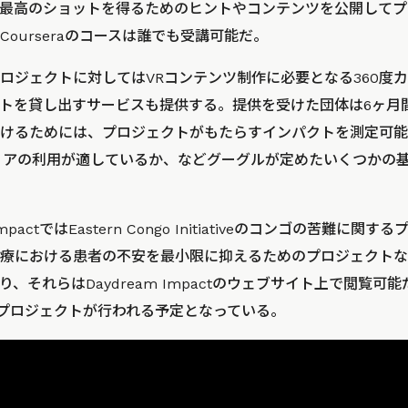
最高のショットを得るためのヒントやコンテンツを公開してプ
ourseraのコースは誰でも受講可能だ。
ロジェクトに対してはVRコンテンツ制作に必要となる360度
トを貸し出すサービスも提供する。提供を受けた団体は6ヶ月
けるためには、プロジェクトがもたらすインパクトを測定可能
ィアの利用が適しているか、などグーグルが定めたいくつかの
mpactではEastern Congo Initiativeのコンゴの苦難に
療における患者の不安を最小限に抑えるためのプロジェクトな
、それらはDaydream Impactのウェブサイト上で閲覧可能
pactプロジェクトが行われる予定となっている。