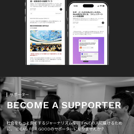
サポーター
BECOME A SUPPORTER
社会をもっと良くするジャーナリズムを、すべての人に届けるため
に、 IDEAS FOR GOODのサポーターになりませんか？