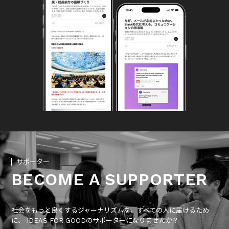
サポーター
BECOME A SUPPORTER
社会をもっと良くするジャーナリズムを、すべての人に届けるため
に、 IDEAS FOR GOODのサポーターになりませんか？