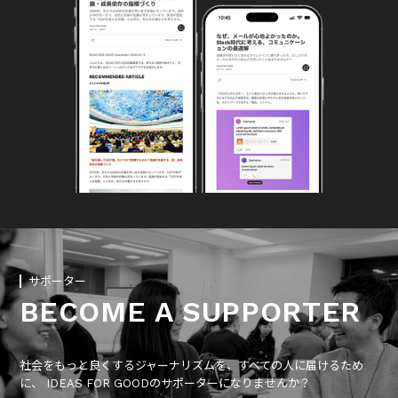
サポーター
BECOME A SUPPORTER
社会をもっと良くするジャーナリズムを、すべての人に届けるため
に、 IDEAS FOR GOODのサポーターになりませんか？