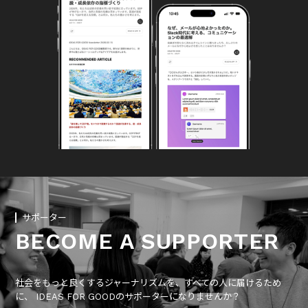
サポーター
BECOME A SUPPORTER
社会をもっと良くするジャーナリズムを、すべての人に届けるため
に、 IDEAS FOR GOODのサポーターになりませんか？