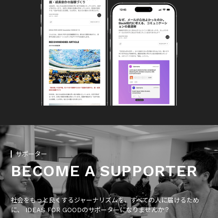
サポーター
BECOME A SUPPORTER
社会をもっと良くするジャーナリズムを、すべての人に届けるため
に、 IDEAS FOR GOODのサポーターになりませんか？