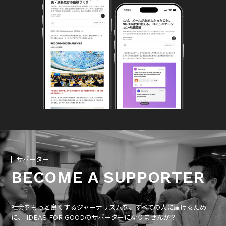
サポーター
BECOME A SUPPORTER
社会をもっと良くするジャーナリズムを、すべての人に届けるため
に、 IDEAS FOR GOODのサポーターになりませんか？