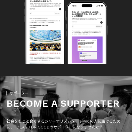
サポーター
BECOME A SUPPORTER
社会をもっと良くするジャーナリズムを、すべての人に届けるため
に、 IDEAS FOR GOODのサポーターになりませんか？