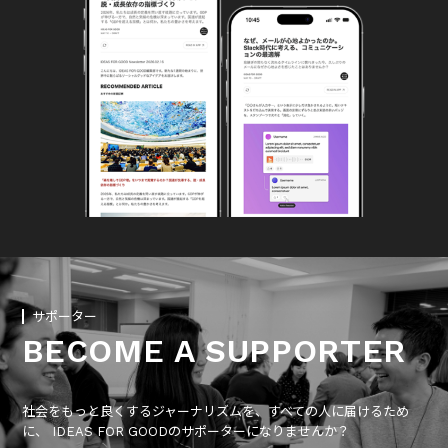
サポーター
BECOME A SUPPORTER
社会をもっと良くするジャーナリズムを、すべての人に届けるため
に、 IDEAS FOR GOODのサポーターになりませんか？