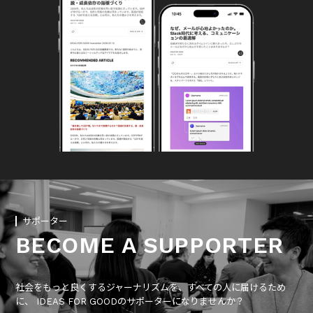
サポーター
BECOME A SUPPORTER
社会をもっと良くするジャーナリズムを、すべての人に届けるため
に、 IDEAS FOR GOODのサポーターになりませんか？