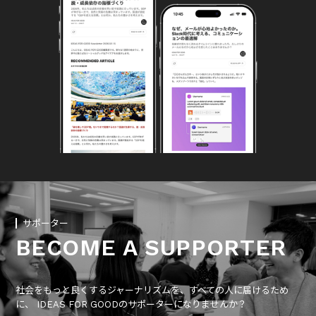
サポーター
BECOME A SUPPORTER
社会をもっと良くするジャーナリズムを、すべての人に届けるため
に、 IDEAS FOR GOODのサポーターになりませんか？